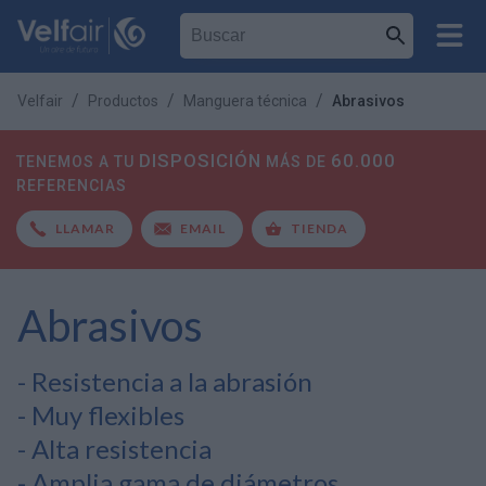
Velfair
Productos
Manguera técnica
Abrasivos
DISPOSICIÓN
60.000
TENEMOS A TU
MÁS DE
REFERENCIAS
LLAMAR
EMAIL
TIENDA
Abrasivos
- Resistencia a la abrasión
- Muy flexibles
- Alta resistencia
- Amplia gama de diámetros